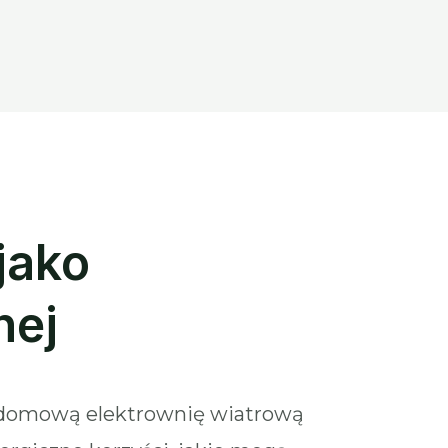
jako
nej
rzydomową elektrownię wiatrową