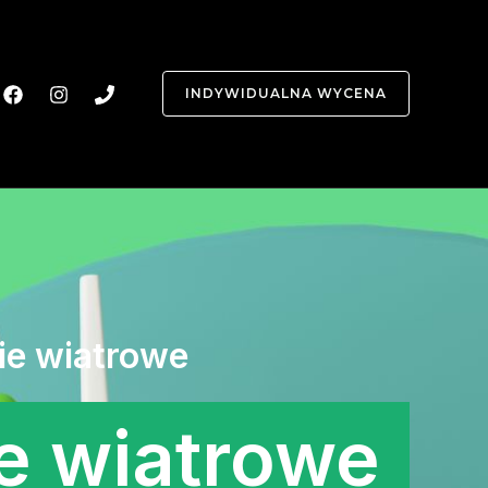
INDYWIDUALNA WYCENA
ie wiatrowe
 wiatrowe​