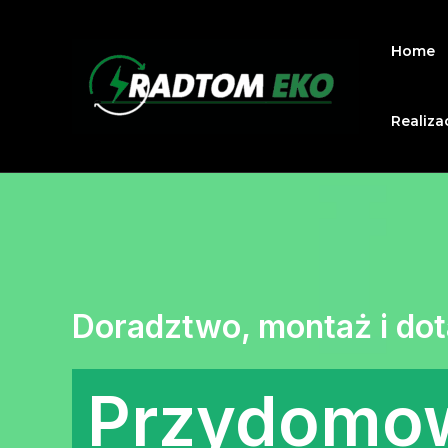
Home
Realiza
Doradztwo, montaż i dot
Przydomow