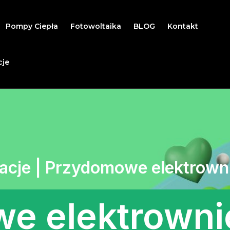
Pompy Ciepła
Fotowoltaika
BLOG
Kontakt
cje
acje | Przydomowe elektrown
e elektrownie