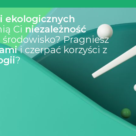
i ekologicznych
nią Ci
niezależność
ą środowisko? Pragniesz
dami
i czerpać korzyści z
gii
?