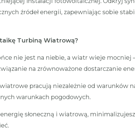
niejącej instalacji fotowoltaicznej. Odkryj sy
nych źródeł energii, zapewniając sobie stabi
taikę Turbiną Wiatrową?
ńce nie jest na niebie, a wiatr wieje mocniej
związanie na zrównoważone dostarczanie energ
wiatrowe pracują niezależnie od warunków na
udnych warunkach pogodowych.
energię słoneczną i wiatrową, minimalizujes
eć.