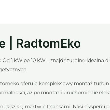
we | RadtomEko
:
Od 1 kW po 10 kW – znajdź turbinę idealną d
getycznych.
tomeko oferuje kompleksowy montaż turbin 
formalności, aż po montaż i uruchomienie elek
musisz się martwić finansami. Nasi eksperci 