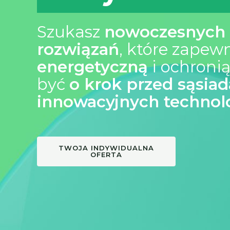
Szukasz
nowoczesnych 
rozwiązań
, które zapew
energetyczną
i ochroni
być
o krok przed sąsia
innowacyjnych technolo
TWOJA INDYWIDUALNA
OFERTA