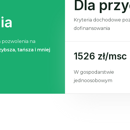
Dla prz
ia
Kryteria dochodowe poz
dofinansowania
a pozwolenia na
ybsza, tańsza i mniej
1526 zł/msc
W gospodarstwie
jednoosobowym