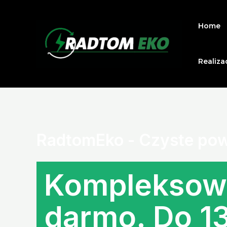
Home
Realiza
RadtomEko - Czyste pow
Kompleksowa
darmo.
Do 13