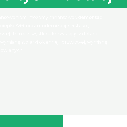
inansowaniem, możemy sfinansować
demontaż
iepła A++ oraz modernizację instalacji
kowej
. To nie wszystko – korzystając z dotacji,
 wymianę stolarki okiennej i drzwiowej, wymianę
dowlanych.