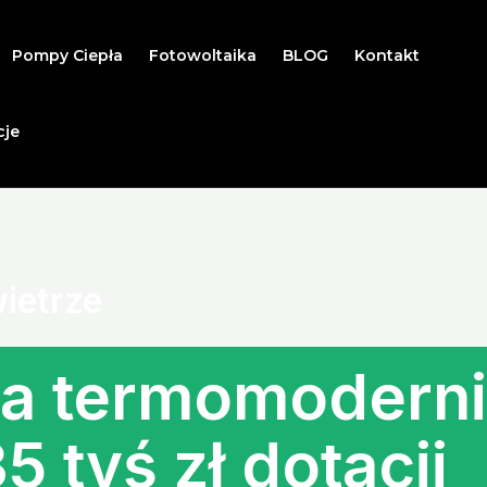
Pompy Ciepła
Fotowoltaika
BLOG
Kontakt
cje
ietrze
 termomoderni
5 tyś zł dotacji