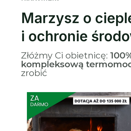
Marzysz o ciep
i ochronie środ
Złóżmy Ci obietnicę:
100% 
kompleksową termomod
zrobić