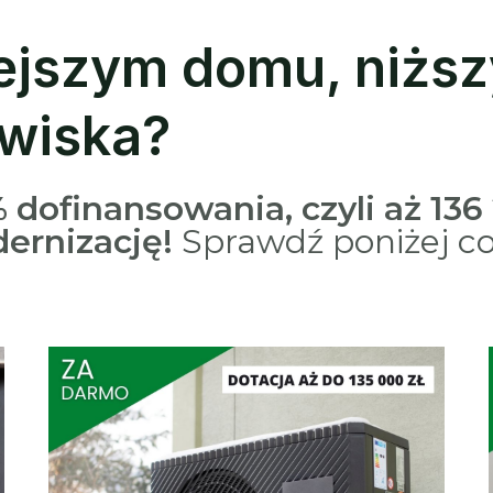
lejszym domu, niżs
owiska?
dofinansowania, czyli aż 136 
ernizację!
Sprawdź poniżej c