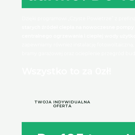
Dzięki programowi „Czyste Powietrze” z pref
starych źródeł ciepła na nowoczesne pompy c
centralnego ogrzewania i ciepłej wody użyt
zapewniamy również instalację fotowoltaiczną,
bramy garażowej oraz ocieplenie przegród bu
Wszystko to za 0zł!
TWOJA INDYWIDUALNA
OFERTA